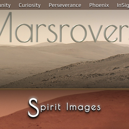
unity
Curiosity
Perseverance
Phoenix
InSi
S
pirit Images