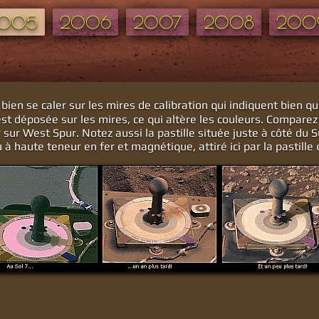
2005
2006
2007
2008
200
 bien se caler sur les mires de calibration qui indiquent bien q
st déposée sur les mires, ce qui altère les couleurs. Comparez 
r sur West Spur. Notez aussi la pastille située juste à côté du S
 haute teneur en fer et magnétique, attiré ici par la pastille q