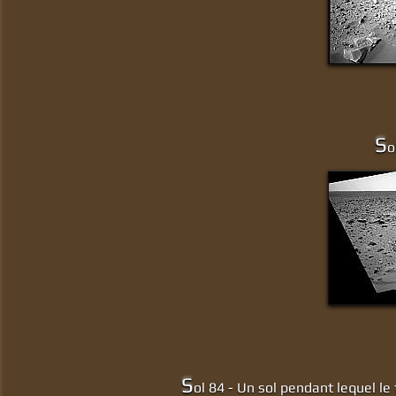
S
o
S
ol 84 - Un sol pendant lequel le