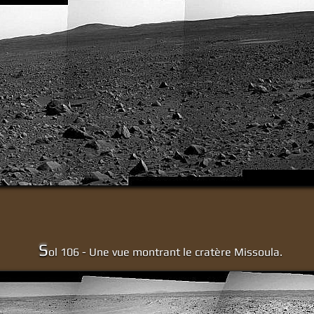
S
ol 106 - Une vue montrant le cratère Missoula.