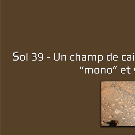
S
ol 39 - Un champ de cai
“mono” et v