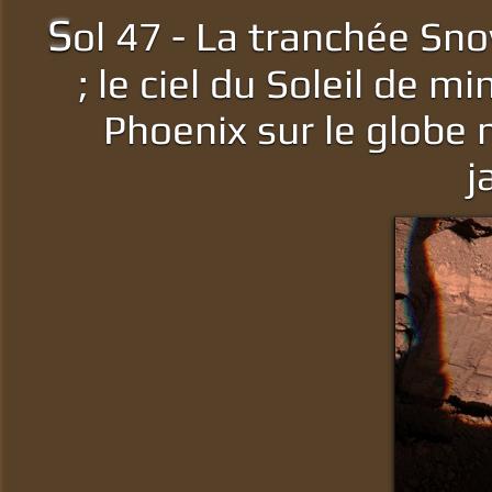
S
ol 47 - La tranchée Sn
; le ciel du Soleil de mi
Phoenix sur le globe 
j