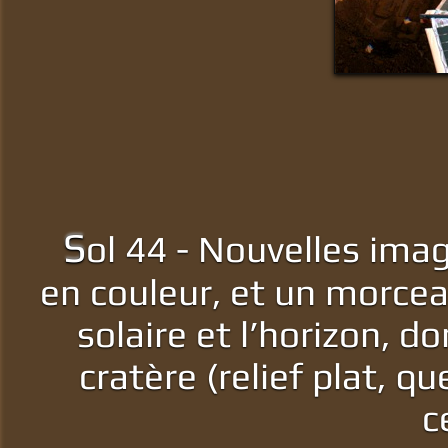
S
ol 44 - Nouvelles ima
en couleur, et un morce
solaire et l’horizon, d
cratère (relief plat, q
c